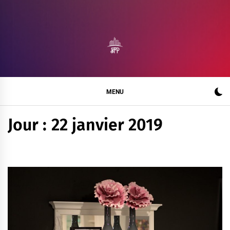
Skip
to
content
SALON FRANCE
BLOG MAISON DE L'EXCELLENCE
PRODUCTION
MENU
Jour :
22 janvier 2019