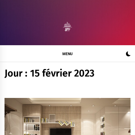
Skip
to
content
SALON FRANCE
BLOG MAISON DE L'EXCELLENCE
PRODUCTION
MENU
Jour :
15 février 2023