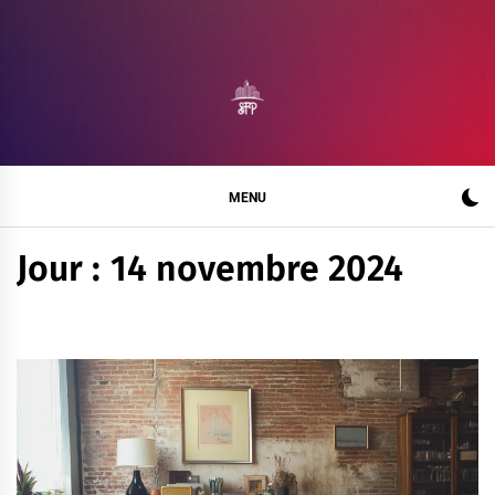
Skip
to
content
SALON FRANCE
BLOG MAISON DE L'EXCELLENCE
PRODUCTION
MENU
Jour :
14 novembre 2024