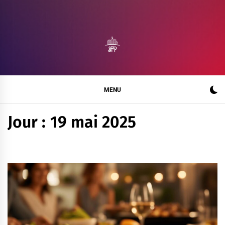
Skip
to
content
SALON FRANCE
BLOG MAISON DE L'EXCELLENCE
PRODUCTION
MENU
Jour :
19 mai 2025